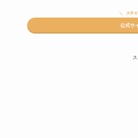
大手ガ
公式サ
ス