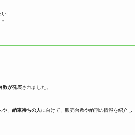
たい！
は？
売台数が発表
されました。
人や、
納車待ちの人
に向けて、販売台数や納期の情報を紹介し