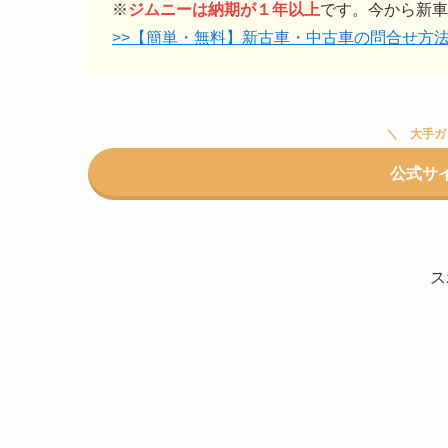
※
ジムニーは納期が１年以上
です。今から新車
>>【簡単・無料】新古車・中古車の問合せ方
大手ガ
公式サ
ス