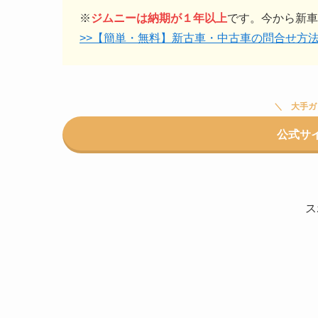
※
ジムニーは納期が１年以上
です。今から新車
>>【簡単・無料】新古車・中古車の問合せ方
大手ガ
公式サ
ス